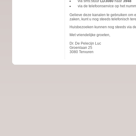
via sms
:
stuur
LD3080
naar
3948
via de telefoonservice op het num
Gelieve deze kanalen te gebruiken om ee
zaken, kunt u nog steeds telefonisch ter
Huisbezoeken kunnen nog steeds via d
Met vriendelijke groeten,
Dr. De Pelecijn Luc
Groenlaan 25
3080 Tervuren