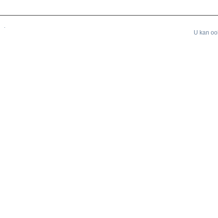
.
U kan ook