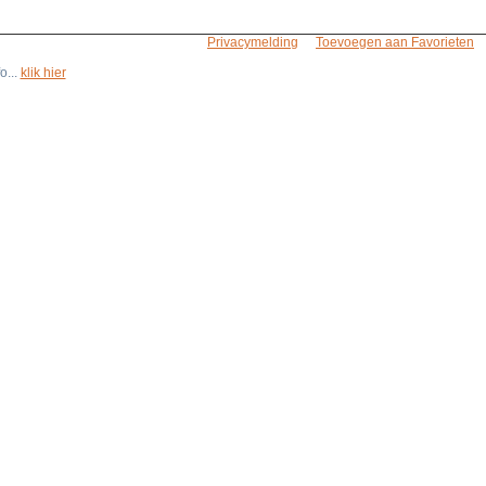
Privacymelding
Toevoegen aan Favorieten
o...
klik hier