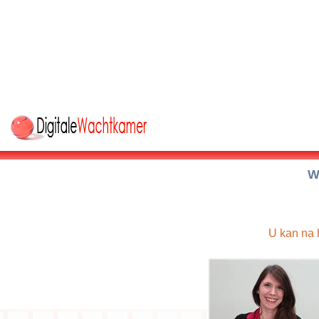
W
U kan na 