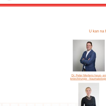
U kan na 
Dr. Peter Mertens heup- en
kniechirurgie - traumatologi